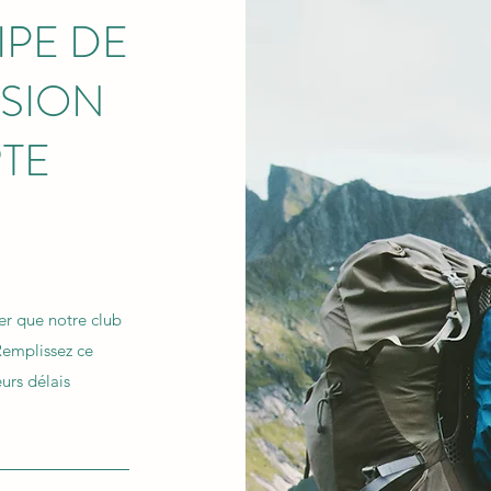
IPE DE
SION
TE
ier que notre club
Remplissez ce
urs délais